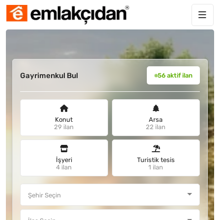
Gayrimenkul Bul
56 aktif ilan
Konut
Arsa
29 ilan
22 ilan
İşyeri
Turistik tesis
4 ilan
1 ilan