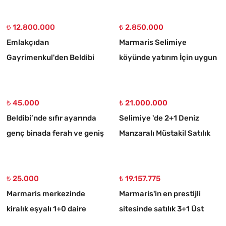
₺ 12.800.000
₺ 2.850.000
Emlakçıdan
Marmaris Selimiye
Gayrimenkul'den Beldibi
köyünde yatırım İçin uygun
Satılık 3+1 Müstakil Tripleks
773 m2 satılık tarla
Villa
₺ 45.000
₺ 21.000.000
Beldibi’nde sıfır ayarında
Selimiye 'de 2+1 Deniz
genç binada ferah ve geniş
Manzaralı Müstakil Satılık
3+1 kiralık daire
Taş Ev
₺ 25.000
₺ 19.157.775
Marmaris merkezinde
Marmaris'in en prestijli
kiralık eşyalı 1+0 daire
sitesinde satılık 3+1 Üst
dubleks daire