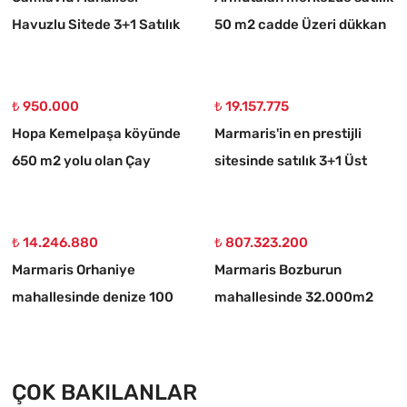
Havuzlu Sitede 3+1 Satılık
50 m2 cadde Üzeri dükkan
Daire
₺ 950.000
₺ 19.157.775
Hopa Kemelpaşa köyünde
Marmaris'in en prestijli
650 m2 yolu olan Çay
sitesinde satılık 3+1 Üst
bahçesi
dubleks daire
₺ 14.246.880
₺ 807.323.200
Marmaris Orhaniye
Marmaris Bozburun
mahallesinde denize 100
mahallesinde 32.000m2
metre müstakil 1250 m2
arsa Üzerinde İsimleri
acil satılık tarla
alınmış yat Çekek yeri
ÇOK BAKILANLAR