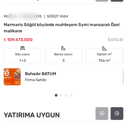
MUĞLA
FIYATI DÜŞTÜ
MARMARIS
SÖĞÜT MAH
M
Marmaris Söğüt köyünde muhteşem Symi manzaralı Özel
M
malikane
6
₺ 109.473.000
SATILIK
₺
Oda sayısı
Banyo sayısı
Toplam m²
7+3
3
756 m²
Bahadır BATUM
Firma Sahibi
YATIRIMA UYGUN
4890-1031