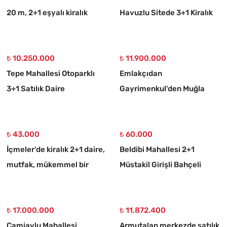
20 m, 2+1 eşyalı kiralık
Havuzlu Sitede 3+1 Kiralık
daire
Daire
₺ 10.250.000
₺ 11.900.000
Tepe Mahallesi Otoparklı
Emlakçıdan
3+1 Satılık Daire
Gayrimenkul'den Muğla
Ortaköy 750 M2 10/20
İmarlı Arsa
₺ 43.000
₺ 60.000
İçmeler'de kiralık 2+1 daire,
Beldibi Mahallesi 2+1
mutfak, mükemmel bir
Müstakil Girişli Bahçeli
daire
Eşyalı Kiralık Daire
₺ 17.000.000
₺ 11.872.400
Camiavlu Mahallesi
Armutalan merkezde satılık