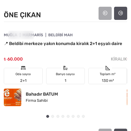
ÖNE ÇIKAN
4890-1050
MUĞLA
ÖNE ÇIKAN
MARMARIS
BELDIBI MAH
M
📍 Beldibi merkeze yakın konumda kiralık 2+1 eşyalı daire
Be
D
₺ 60.000
KIRALIK
₺
Oda sayısı
Banyo sayısı
Toplam m²
2+1
1
130 m²
Bahadır BATUM
Firma Sahibi