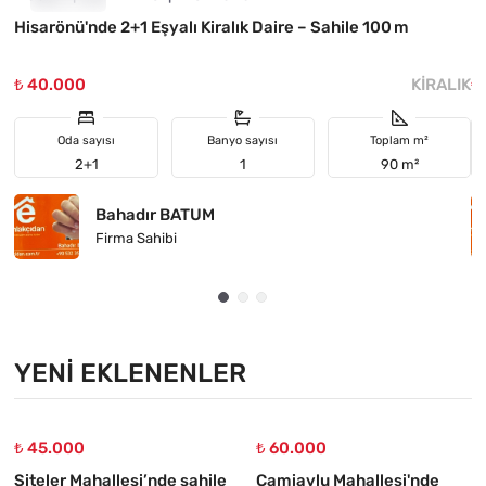
Hisarönü'nde 2+1 Eşyalı Kiralık Daire – Sahile 100 m
M
₺ 40.000
KIRALIK
₺
Oda sayısı
Banyo sayısı
Toplam m²
2+1
1
90 m²
Bahadır BATUM
Firma Sahibi
YENI EKLENENLER
₺ 45.000
₺ 60.000
Siteler Mahallesi’nde sahile
Camiavlu Mahallesi'nde