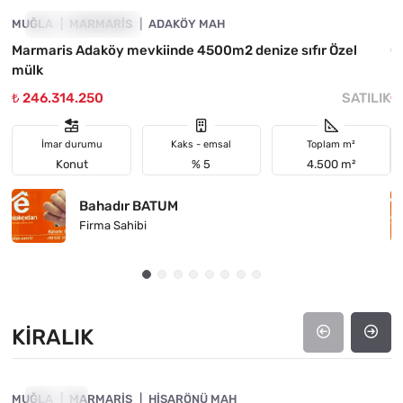
MUĞLA
YATIRIMA UYGUN
MARMARIS
ADAKÖY MAH
M
Marmaris Adaköy mevkiinde 4500m2 denize sıfır Özel
Ç
mülk
₺ 246.314.250
SATILIK
₺
İmar durumu
Kaks - emsal
Toplam m²
Konut
% 5
4.500 m²
Bahadır BATUM
Firma Sahibi
KIRALIK
4890-1053
MUĞLA
KIRALIK
MARMARIS
HISARÖNÜ MAH
M