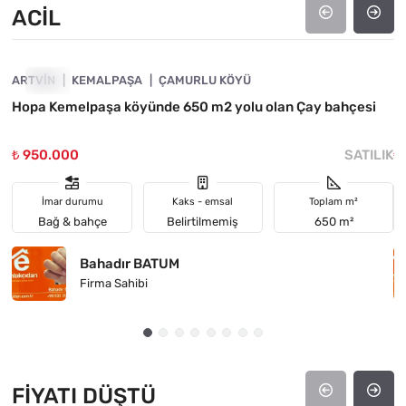
ACIL
4890-1058
ARTVIN
ACIL
KEMALPAŞA
ÇAMURLU KÖYÜ
M
Hopa Kemelpaşa köyünde 650 m2 yolu olan Çay bahçesi
M
₺ 950.000
SATILIK
₺
İmar durumu
Kaks - emsal
Toplam m²
Bağ & bahçe
Belirtilmemiş
650 m²
Bahadır BATUM
Firma Sahibi
FIYATI DÜŞTÜ
4890-1032