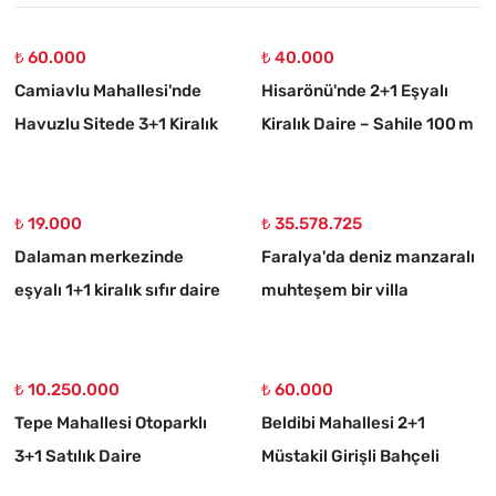
₺ 60.000
₺ 40.000
Camiavlu Mahallesi'nde
Hisarönü'nde 2+1 Eşyalı
Havuzlu Sitede 3+1 Kiralık
Kiralık Daire – Sahile 100 m
Daire
₺ 19.000
₺ 35.578.725
Dalaman merkezinde
Faralya'da deniz manzaralı
eşyalı 1+1 kiralık sıfır daire
muhteşem bir villa
₺ 10.250.000
₺ 60.000
Tepe Mahallesi Otoparklı
Beldibi Mahallesi 2+1
3+1 Satılık Daire
Müstakil Girişli Bahçeli
Eşyalı Kiralık Daire