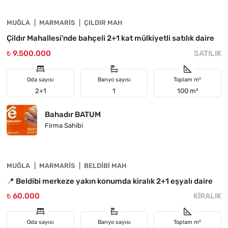
MUĞLA
YATIRIMA UYGUN
MARMARIS
ÇILDIR MAH
Çildır Mahallesi'nde bahçeli 2+1 kat mülkiyetli satılık daire
₺ 9.500.000
SATILIK
Oda sayısı
Banyo sayısı
Toplam m²
2+1
1
100 m²
Bahadır BATUM
Firma Sahibi
4890-1050
MUĞLA
ÖNE ÇIKAN
MARMARIS
BELDIBI MAH
📍 Beldibi merkeze yakın konumda kiralık 2+1 eşyalı daire
₺ 60.000
KIRALIK
Oda sayısı
Banyo sayısı
Toplam m²