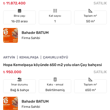
₺ 11.872.400
SATILIK
Bina yaşı
Kat sayısı
Toplam m²
16-20 arası
1
50 m²
Bahadır BATUM
Firma Sahibi
4890-1058
ARTVIN
ACIL
KEMALPAŞA
ÇAMURLU KÖYÜ
Hopa Kemelpaşa köyünde 650 m2 yolu olan Çay bahçesi
₺ 950.000
SATILIK
İmar durumu
Kaks - emsal
Toplam m²
Bağ & bahçe
Belirtilmemiş
650 m²
Bahadır BATUM
Firma Sahibi