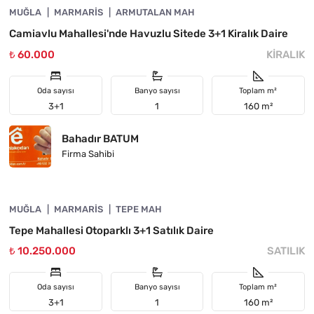
MUĞLA
ÖNE ÇIKAN
MARMARIS
ARMUTALAN MAH
Camiavlu Mahallesi'nde Havuzlu Sitede 3+1 Kiralık Daire
₺ 60.000
KIRALIK
Oda sayısı
Banyo sayısı
Toplam m²
3+1
1
160 m²
Bahadır BATUM
Firma Sahibi
4890-1062
MUĞLA
ÖNE ÇIKAN
MARMARIS
TEPE MAH
Tepe Mahallesi Otoparklı 3+1 Satılık Daire
₺ 10.250.000
SATILIK
Oda sayısı
Banyo sayısı
Toplam m²
3+1
1
160 m²