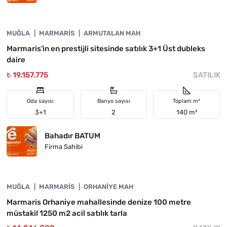
4890-1057
MUĞLA
YATIRIMA UYGUN
MARMARIS
ARMUTALAN MAH
Marmaris'in en prestijli sitesinde satılık 3+1 Üst dubleks
daire
₺ 19.157.775
SATILIK
Oda sayısı
Banyo sayısı
Toplam m²
3+1
2
140 m²
Bahadır BATUM
Firma Sahibi
4890-1056
MUĞLA
ACIL
MARMARIS
ORHANIYE MAH
Marmaris Orhaniye mahallesinde denize 100 metre
müstakil 1250 m2 acil satılık tarla