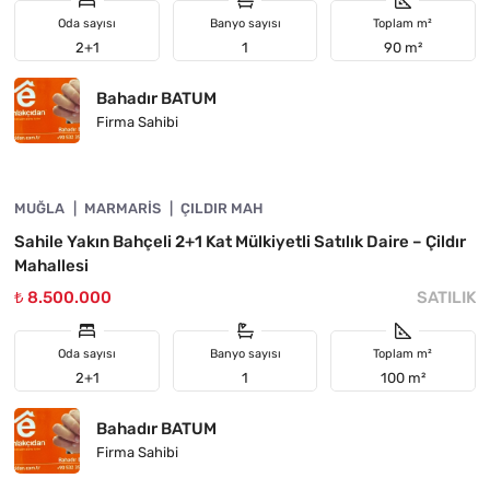
Oda sayısı
Banyo sayısı
Toplam m²
2+1
1
90 m²
Bahadır BATUM
Firma Sahibi
4890-1052
MUĞLA
YATIRIMA UYGUN
MARMARIS
ÇILDIR MAH
Sahile Yakın Bahçeli 2+1 Kat Mülkiyetli Satılık Daire – Çildır
Mahallesi
₺ 8.500.000
SATILIK
Oda sayısı
Banyo sayısı
Toplam m²
2+1
1
100 m²
Bahadır BATUM
Firma Sahibi
4890-1051