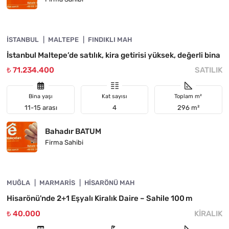
4890-1054
İSTANBUL
ACIL
MALTEPE
FINDIKLI MAH
İstanbul Maltepe’de satılık, kira getirisi yüksek, değerli bina
₺ 71.234.400
SATILIK
Bina yaşı
Kat sayısı
Toplam m²
11-15 arası
4
296 m²
Bahadır BATUM
Firma Sahibi
4890-1053
MUĞLA
KIRALIK
MARMARIS
HISARÖNÜ MAH
Hisarönü'nde 2+1 Eşyalı Kiralık Daire – Sahile 100 m
₺ 40.000
KIRALIK