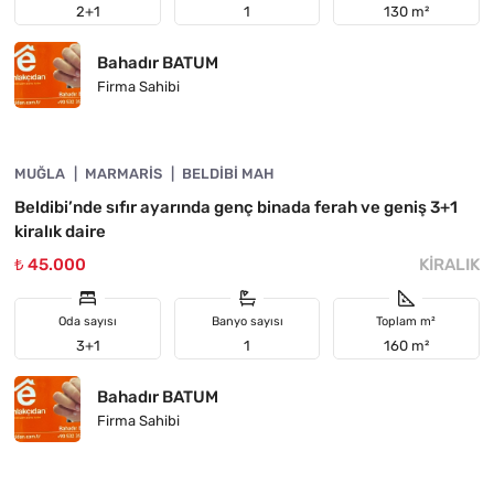
2+1
1
130 m²
Bahadır BATUM
Firma Sahibi
4890-1049
MUĞLA
ÖNE ÇIKAN
MARMARIS
BELDIBI MAH
Beldibi’nde sıfır ayarında genç binada ferah ve geniş 3+1
kiralık daire
₺ 45.000
KIRALIK
Oda sayısı
Banyo sayısı
Toplam m²
3+1
1
160 m²
Bahadır BATUM
Firma Sahibi
4890-1048