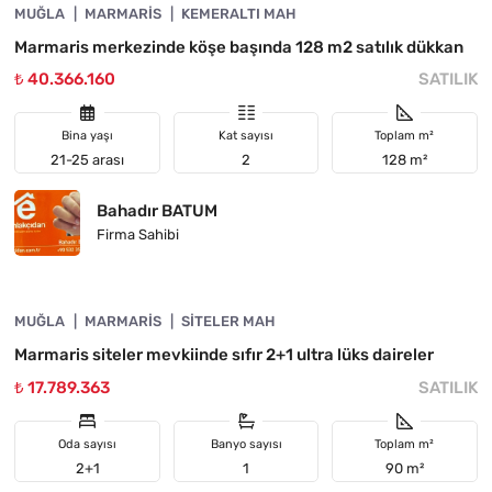
MUĞLA
YATIRIMA UYGUN
MARMARIS
KEMERALTI MAH
Marmaris merkezinde köşe başında 128 m2 satılık dükkan
₺ 40.366.160
SATILIK
Bina yaşı
Kat sayısı
Toplam m²
21-25 arası
2
128 m²
Bahadır BATUM
Firma Sahibi
4890-1044
MUĞLA
YATIRIMA UYGUN
MARMARIS
SITELER MAH
Marmaris siteler mevkiinde sıfır 2+1 ultra lüks daireler
₺ 17.789.363
SATILIK
Oda sayısı
Banyo sayısı
Toplam m²
2+1
1
90 m²