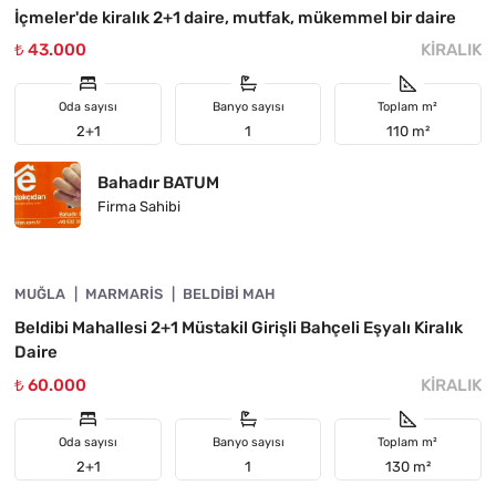
İçmeler'de kiralık 2+1 daire, mutfak, mükemmel bir daire
₺ 43.000
KIRALIK
Oda sayısı
Banyo sayısı
Toplam m²
2+1
1
110 m²
Bahadır BATUM
Firma Sahibi
4890-1006
MUĞLA
ÖNE ÇIKAN
MARMARIS
BELDIBI MAH
Beldibi Mahallesi 2+1 Müstakil Girişli Bahçeli Eşyalı Kiralık
Daire
₺ 60.000
KIRALIK
Oda sayısı
Banyo sayısı
Toplam m²
2+1
1
130 m²