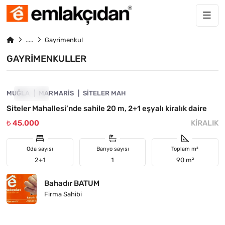
Gayrimenkul
GAYRIMENKULLER
4890-1063
MUĞLA
KIRALIK
MARMARIS
SITELER MAH
Siteler Mahallesi’nde sahile 20 m, 2+1 eşyalı kiralık daire
₺ 45.000
KIRALIK
Oda sayısı
Banyo sayısı
Toplam m²
2+1
1
90 m²
Bahadır BATUM
Firma Sahibi
4890-1013