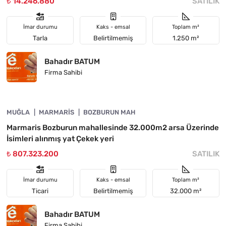
₺ 14.246.880
SATILIK
İmar durumu
Kaks - emsal
Toplam m²
Tarla
Belirtilmemiş
1.250 m²
Bahadır BATUM
Firma Sahibi
4890-1055
MUĞLA
YATIRIMA UYGUN
MARMARIS
BOZBURUN MAH
Marmaris Bozburun mahallesinde 32.000m2 arsa Üzerinde
İsimleri alınmış yat Çekek yeri
₺ 807.323.200
SATILIK
İmar durumu
Kaks - emsal
Toplam m²
Ticari
Belirtilmemiş
32.000 m²
Bahadır BATUM
Firma Sahibi