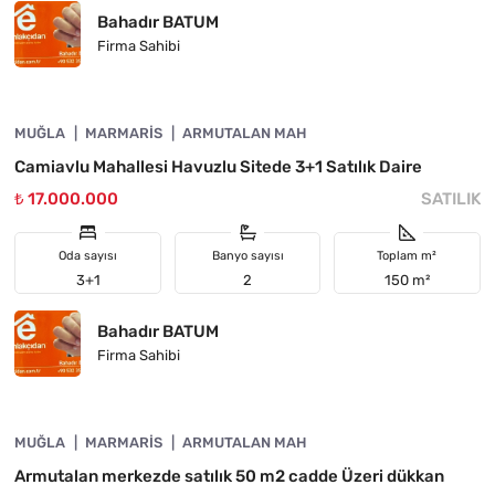
Bahadır BATUM
Firma Sahibi
4890-1060
MUĞLA
ÖNE ÇIKAN
MARMARIS
ARMUTALAN MAH
Camiavlu Mahallesi Havuzlu Sitede 3+1 Satılık Daire
₺ 17.000.000
SATILIK
Oda sayısı
Banyo sayısı
Toplam m²
3+1
2
150 m²
Bahadır BATUM
Firma Sahibi
4890-1059
MUĞLA
ÖNE ÇIKAN
MARMARIS
ARMUTALAN MAH
Armutalan merkezde satılık 50 m2 cadde Üzeri dükkan