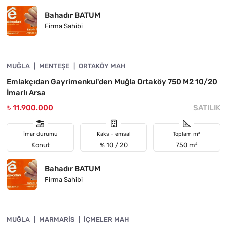
Bahadır BATUM
Firma Sahibi
4890-1005
MUĞLA
YATIRIMA UYGUN
MENTEŞE
ORTAKÖY MAH
Emlakçıdan Gayrimenkul'den Muğla Ortaköy 750 M2 10/20
İmarlı Arsa
₺ 11.900.000
SATILIK
İmar durumu
Kaks - emsal
Toplam m²
Konut
% 10 / 20
750 m²
Bahadır BATUM
Firma Sahibi
4890-1020
MUĞLA
ACIL
MARMARIS
İÇMELER MAH