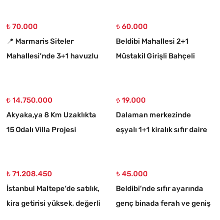
₺ 70.000
₺ 60.000
📍 Marmaris Siteler
Beldibi Mahallesi 2+1
Mahallesi’nde 3+1 havuzlu
Müstakil Girişli Bahçeli
kiralık lüks daire
Eşyalı Kiralık Daire
₺ 14.750.000
₺ 19.000
Akyaka,ya 8 Km Uzaklıkta
Dalaman merkezinde
15 Odalı Villa Projesi
eşyalı 1+1 kiralık sıfır daire
Çizilmiş 1186 M2 Satılık
Arsa
₺ 71.208.450
₺ 45.000
İstanbul Maltepe’de satılık,
Beldibi’nde sıfır ayarında
kira getirisi yüksek, değerli
genç binada ferah ve geniş
bina
3+1 kiralık daire