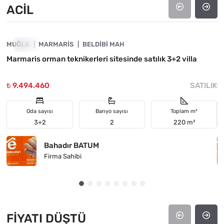
ACIL
4890-1030
MUĞLA
ACIL
MARMARIS
BELDIBI MAH
M
Marmaris orman teknikerleri sitesinde satılık 3+2 villa
D
₺ 9.494.460
SATILIK
₺
Oda sayısı
Banyo sayısı
Toplam m²
3+2
2
220 m²
Bahadır BATUM
Firma Sahibi
FIYATI DÜŞTÜ
4890-1047