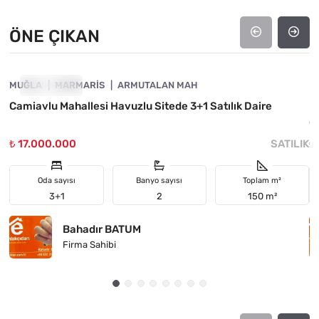
ÖNE ÇIKAN
4890-1060
MUĞLA
ÖNE ÇIKAN
MARMARIS
ARMUTALAN MAH
M
Camiavlu Mahallesi Havuzlu Sitede 3+1 Satılık Daire

d
₺ 17.000.000
SATILIK
₺
Oda sayısı
Banyo sayısı
Toplam m²
3+1
2
150 m²
Bahadır BATUM
Firma Sahibi