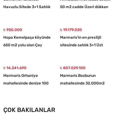
Havuzlu Sitede 3+1 Satılık
50 m2 cadde Üzeri dükkan
Daire
₺ 950.000
₺ 19.179.020
Hopa Kemelpaşa köyünde
Marmaris'in en prestijli
650 m2 yolu olan Çay
sitesinde satılık 3+1 Üst
bahçesi
dubleks daire
₺ 14.241.690
₺ 807.029.100
Marmaris Orhaniye
Marmaris Bozburun
mahallesinde denize 100
mahallesinde 32.000m2
metre müstakil 1250 m2
arsa Üzerinde İsimleri
acil satılık tarla
alınmış yat Çekek yeri
ÇOK BAKILANLAR