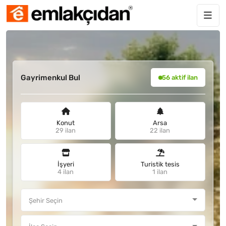
Gayrimenkul Bul
56 aktif ilan
Konut
Arsa
29 ilan
22 ilan
İşyeri
Turistik tesis
4 ilan
1 ilan