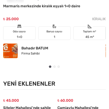
Marmaris merkezinde kiralık eşyalı 1+0 daire
H
₺ 25.000
KIRALIK
₺
Oda sayısı
Banyo sayısı
Toplam m²
1+0
1
45 m²
Bahadır BATUM
Firma Sahibi
YENI EKLENENLER
₺ 45.000
₺ 60.000
Siteler Mahallesi’nde sahile
Camiavlu Mahallesi'nde