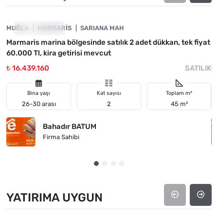
MUĞLA
FIYATI DÜŞTÜ
MARMARIS
SARIANA MAH
M
Marmaris marina bölgesinde satılık 2 adet dükkan, tek fiyat
M
60.000 Tl, kira getirisi mevcut
m
₺ 16.439.160
SATILIK
₺
Bina yaşı
Kat sayısı
Toplam m²
26-30 arası
2
45 m²
Bahadır BATUM
Firma Sahibi
YATIRIMA UYGUN
4890-1022