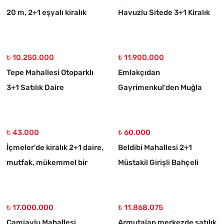
20 m, 2+1 eşyalı kiralık
Havuzlu Sitede 3+1 Kiralık
daire
Daire
₺ 10.250.000
₺ 11.900.000
Tepe Mahallesi Otoparklı
Emlakçıdan
3+1 Satılık Daire
Gayrimenkul'den Muğla
Ortaköy 750 M2 10/20
İmarlı Arsa
₺ 43.000
₺ 60.000
İçmeler'de kiralık 2+1 daire,
Beldibi Mahallesi 2+1
mutfak, mükemmel bir
Müstakil Girişli Bahçeli
daire
Eşyalı Kiralık Daire
₺ 17.000.000
₺ 11.868.075
Camiavlu Mahallesi
Armutalan merkezde satılık