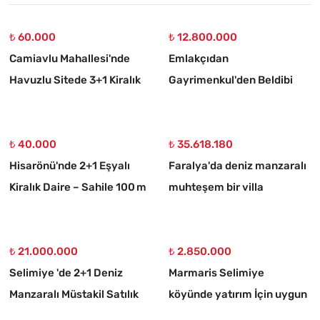
₺ 60.000
₺ 12.800.000
Camiavlu Mahallesi'nde
Emlakçıdan
Havuzlu Sitede 3+1 Kiralık
Gayrimenkul'den Beldibi
Daire
Satılık 3+1 Müstakil Tripleks
Villa
₺ 40.000
₺ 35.618.180
Hisarönü'nde 2+1 Eşyalı
Faralya'da deniz manzaralı
Kiralık Daire – Sahile 100 m
muhteşem bir villa
₺ 21.000.000
₺ 2.850.000
Selimiye 'de 2+1 Deniz
Marmaris Selimiye
Manzaralı Müstakil Satılık
köyünde yatırım İçin uygun
Taş Ev
773 m2 satılık tarla