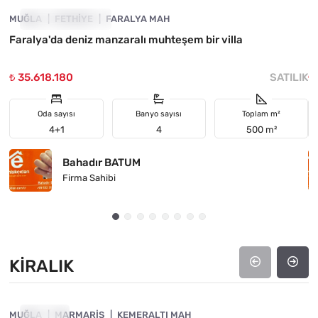
MUĞLA
YATIRIMA UYGUN
FETHIYE
FARALYA MAH
M
Faralya'da deniz manzaralı muhteşem bir villa
M
₺ 35.618.180
SATILIK
₺
Oda sayısı
Banyo sayısı
Toplam m²
4+1
4
500 m²
Bahadır BATUM
Firma Sahibi
KIRALIK
4890-1017
MUĞLA
KIRALIK
MARMARIS
KEMERALTI MAH
M