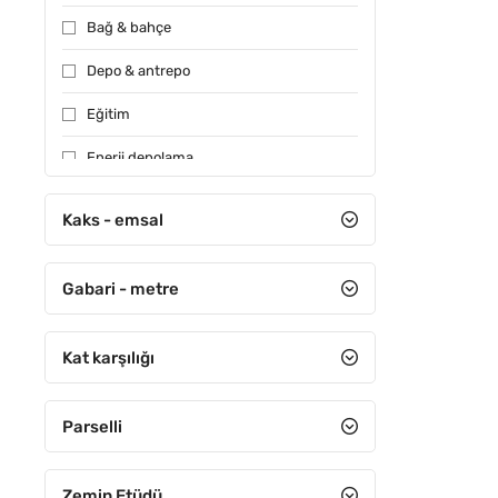
Bağ & bahçe
Depo & antrepo
Eğitim
Enerji depolama
Konut
Kaks - emsal
Muhtelif
Gabari - metre
Özel kullanım
Sağlık
Kat karşılığı
Sanayi
Sera
Parselli
Sit alanı
Zemin Etüdü