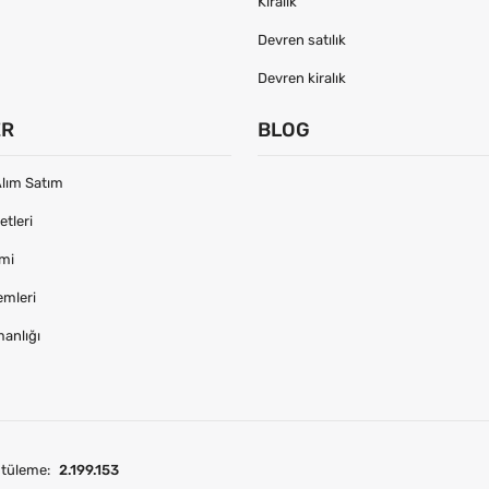
Kiralık
Devren satılık
Devren kiralık
ER
BLOG
lım Satım
tleri
imi
emleri
manlığı
tüleme:
2.199.153