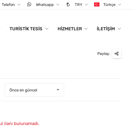
Telefon
Whatsapp
TRY
Türkçe
TURISTIK TESIS
HIZMETLER
İLETIŞIM
Paylaş:
:
Önce en güncel
ul ilanı bulunamadı.