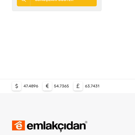
47.4896
54.7365
63.7431