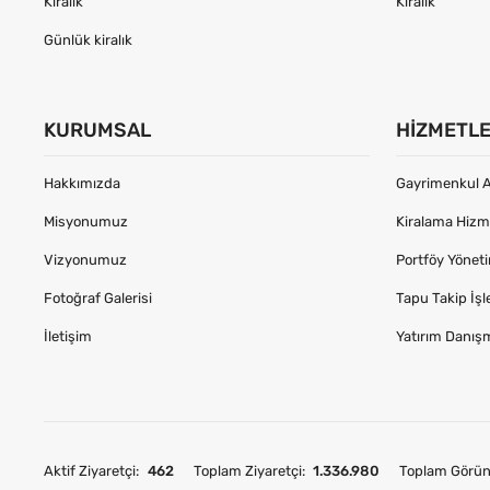
Kiralık
Kiralık
Günlük kiralık
KURUMSAL
HIZMETL
Hakkımızda
Gayrimenkul A
Misyonumuz
Kiralama Hizme
Vizyonumuz
Portföy Yönet
Fotoğraf Galerisi
Tapu Takip İşl
İletişim
Yatırım Danış
Aktif Ziyaretçi:
462
Toplam Ziyaretçi:
1.336.980
Toplam Görün