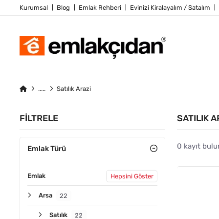
Kurumsal
Blog
Emlak Rehberi
Evinizi Kiralayalım / Satalım
Satılık Arazi
FILTRELE
SATILIK A
0 kayıt bulu
Emlak Türü
Emlak
Hepsini Göster
Arsa
22
Satılık
22