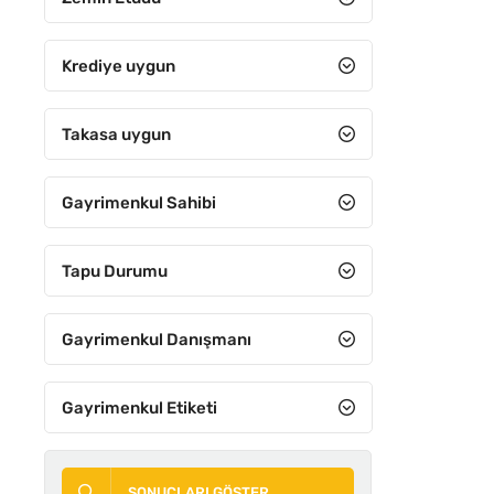
Spor alanı
Tarla
Krediye uygun
Tercihli Alan
Takasa uygun
Ticari
Ticari konut
Gayrimenkul Sahibi
Toplu konut
Turizm
Tapu Durumu
Villa
Gayrimenkul Danışmanı
Zeytinlik
Gayrimenkul Etiketi
SONUÇLARI GÖSTER