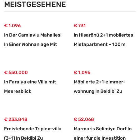
MEISTGESEHENE
€ 1.096
€ 731
In Der Camiavlu Mahallesi
In Hisarönü 2+1 möbliertes
In Einer Wohnanlage Mit
Mietapartment – 100 m
Swimmingpool 3+1
vom Strand
Mietwohnung
€ 650.000
€ 1.096
In Faralya eine Villa mit
Möblierte 2+1-zimmer-
Meeresblick
wohnung In Beldibi Zu
Vermieten, Mit Separatem
Eingang Und Garten.
€ 233.848
€ 52.068
Freistehende Triplex-villa
Marmaris Selimiye Dorf In
(3+1) In Beldibi Zu
einer für die Investition