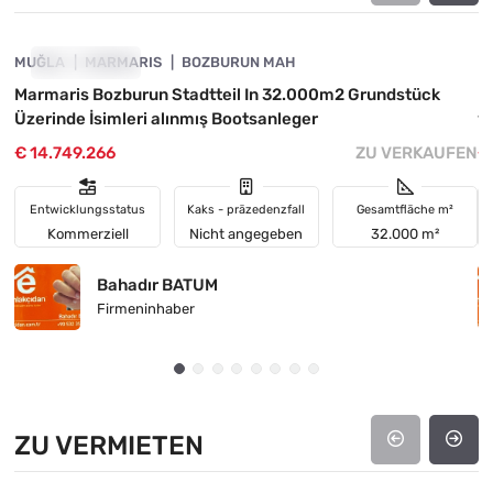
MUĞLA
INVESTITION
MARMARIS
BOZBURUN MAH
M
Marmaris Bozburun Stadtteil In 32.000m2 Grundstück
D
Üzerinde İsimleri alınmış Bootsanleger
v
€ 14.749.266
ZU VERKAUFEN
€
Entwicklungsstatus
Kaks - präzedenzfall
Gesamtfläche m²
Kommerziell
Nicht angegeben
32.000 m²
Bahadır BATUM
Firmeninhaber
ZU VERMIETEN
4890-1053