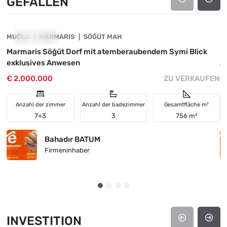
GEFALLEN
4890-1032
MUĞLA
GEFALLEN
MARMARIS
SÖĞÜT MAH
M
Marmaris Söğüt Dorf mit atemberaubendem Symi Blick
M
exklusives Anwesen
A
€ 2.000.000
ZU VERKAUFEN
€
Anzahl der zimmer
Anzahl der badezimmer
Gesamtfläche m²
7+3
3
756 m²
Bahadır BATUM
Firmeninhaber
INVESTITION
4890-1055