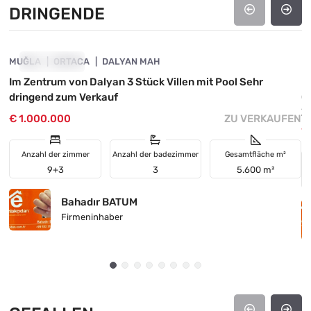
DRINGENDE
4890-1027
MUĞLA
DRINGENDE
ORTACA
DALYAN MAH
M
Im Zentrum von Dalyan 3 Stück Villen mit Pool Sehr
I
dringend zum Verkauf
G
Z
€ 1.000.000
ZU VERKAUFEN
€
Anzahl der zimmer
Anzahl der badezimmer
Gesamtfläche m²
9+3
3
5.600 m²
Bahadır BATUM
Firmeninhaber