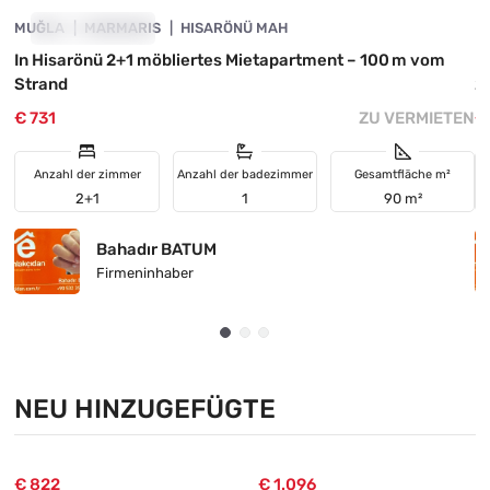
MUĞLA
ZU VERMIETEN
MARMARIS
HISARÖNÜ MAH
M
In Hisarönü 2+1 möbliertes Mietapartment – 100 m vom
I
Strand
2
€ 731
ZU VERMIETEN
€
Anzahl der zimmer
Anzahl der badezimmer
Gesamtfläche m²
2+1
1
90 m²
Bahadır BATUM
Firmeninhaber
NEU HINZUGEFÜGTE
€ 822
€ 1.096