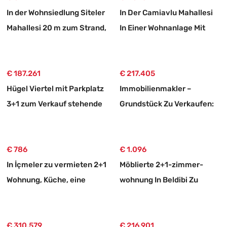
In der Wohnsiedlung Siteler
In Der Camiavlu Mahallesi
Mahallesi 20 m zum Strand,
In Einer Wohnanlage Mit
2+1 möblierte Mietwohnung
Swimmingpool 3+1
Mietwohnung
€ 187.261
€ 217.405
Hügel Viertel mit Parkplatz
Immobilienmakler –
3+1 zum Verkauf stehende
Grundstück Zu Verkaufen:
Wohnung
750 M² Großes Grundstück
Mit 10/20-zonierung In
€ 786
Ortaköy, Muğla
€ 1.096
In İçmeler zu vermieten 2+1
Möblierte 2+1-zimmer-
Wohnung, Küche, eine
wohnung In Beldibi Zu
perfekte Wohnung
Vermieten, Mit Separatem
Eingang Und Garten.
€ 310.579
€ 216.901