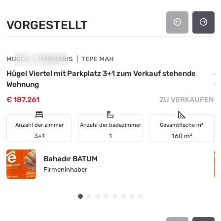
VORGESTELLT
4890-1062
MUĞLA
VORGESTELLT
MARMARIS
TEPE MAH
M
Hügel Viertel mit Parkplatz 3+1 zum Verkauf stehende
4
Wohnung
(f
€ 187.261
ZU VERKAUFEN
€
Anzahl der zimmer
Anzahl der badezimmer
Gesamtfläche m²
3+1
1
160 m²
Bahadır BATUM
Firmeninhaber