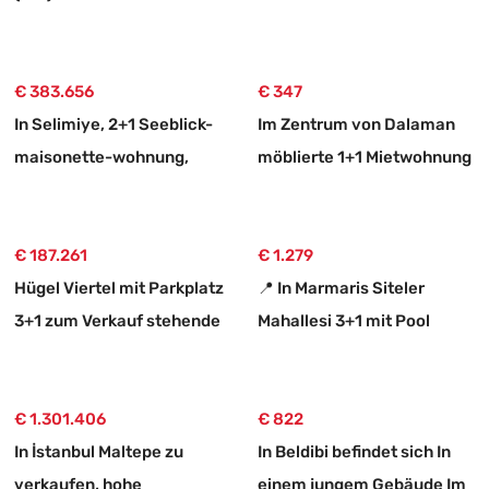
Verkaufen –
geeigneten 773 m2 großen
Immobilienmakler
verkaufsbaren Fläche Land
€ 383.656
€ 347
In Selimiye, 2+1 Seeblick-
Im Zentrum von Dalaman
maisonette-wohnung,
möblierte 1+1 Mietwohnung
Freistehendes Haus Aus
Null-energiehaus
Stein Zum Verkauf
€ 187.261
€ 1.279
Hügel Viertel mit Parkplatz
📍 In Marmaris Siteler
3+1 zum Verkauf stehende
Mahallesi 3+1 mit Pool
Wohnung
vermietete luxuriöse
Wohnung
€ 1.301.406
€ 822
In İstanbul Maltepe zu
In Beldibi befindet sich In
verkaufen, hohe
einem jungem Gebäude Im