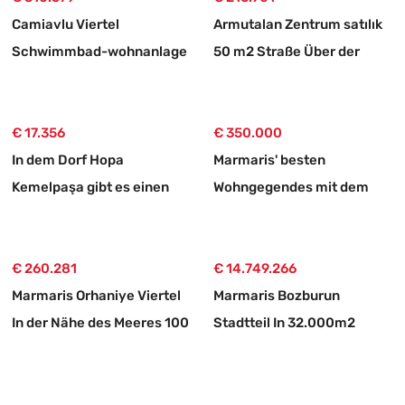
Camiavlu Viertel
Armutalan Zentrum satılık
Schwimmbad-wohnanlage
50 m2 Straße Über der
3+1 Kaufwohnung
Laden
€ 17.356
€ 350.000
In dem Dorf Hopa
Marmaris' besten
Kemelpaşa gibt es einen
Wohngegendes mit dem
650 m2 großen Weg mit
prestigeträchtigsten
einem Tee-garten
Status zu verkaufen 3+1
€ 260.281
Ober-doppelhaushälfte-
€ 14.749.266
Marmaris Orhaniye Viertel
wohnung
Marmaris Bozburun
In der Nähe des Meeres 100
Stadtteil In 32.000m2
Meter unabhängig 1250 m2
Grundstück Üzerinde
dringend zu verkaufende
İsimleri alınmış
Land
Bootsanleger