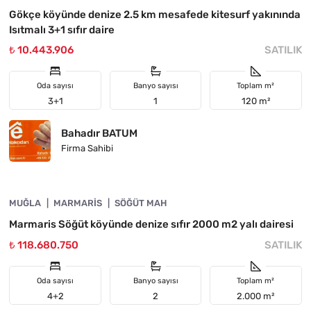
Gökçe köyünde denize 2.5 km mesafede kitesurf yakınında
Isıtmalı 3+1 sıfır daire
₺ 10.443.906
SATILIK
Oda sayısı
Banyo sayısı
Toplam m²
3+1
1
120 m²
Bahadır BATUM
Firma Sahibi
4890-1028
MUĞLA
YATIRIMA UYGUN
MARMARIS
SÖĞÜT MAH
Marmaris Söğüt köyünde denize sıfır 2000 m2 yalı dairesi
₺ 118.680.750
SATILIK
Oda sayısı
Banyo sayısı
Toplam m²
4+2
2
2.000 m²