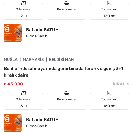
Oda sayısı
Banyo sayısı
Toplam m²
2+1
1
130 m²
Bahadır BATUM
Firma Sahibi
4890-1049
MUĞLA
ÖNE ÇIKAN
MARMARIS
BELDIBI MAH
Beldibi’nde sıfır ayarında genç binada ferah ve geniş 3+1
kiralık daire
₺ 45.000
KIRALIK
Oda sayısı
Banyo sayısı
Toplam m²
3+1
1
160 m²
Bahadır BATUM
Firma Sahibi
4890-1044