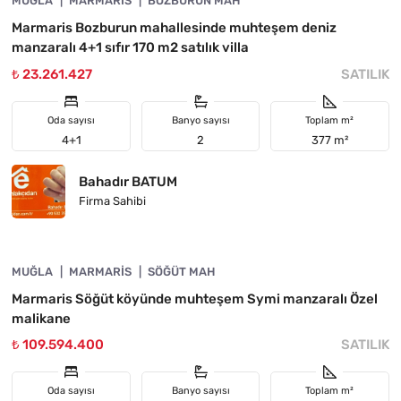
MUĞLA
ACIL
MARMARIS
BOZBURUN MAH
Marmaris Bozburun mahallesinde muhteşem deniz
manzaralı 4+1 sıfır 170 m2 satılık villa
₺ 23.261.427
SATILIK
Oda sayısı
Banyo sayısı
Toplam m²
4+1
2
377 m²
Bahadır BATUM
Firma Sahibi
4890-1032
MUĞLA
FIYATI DÜŞTÜ
MARMARIS
SÖĞÜT MAH
Marmaris Söğüt köyünde muhteşem Symi manzaralı Özel
malikane
₺ 109.594.400
SATILIK
Oda sayısı
Banyo sayısı
Toplam m²