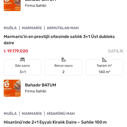
Firma Sahibi
4890-1057
MUĞLA
YATIRIMA UYGUN
MARMARIS
ARMUTALAN MAH
Marmaris'in en prestijli sitesinde satılık 3+1 Üst dubleks
daire
₺ 19.179.020
SATILIK
Oda sayısı
Banyo sayısı
Toplam m²
3+1
2
140 m²
Bahadır BATUM
Firma Sahibi
4890-1053
MUĞLA
KIRALIK
MARMARIS
HISARÖNÜ MAH
Hisarönü'nde 2+1 Eşyalı Kiralık Daire – Sahile 100 m