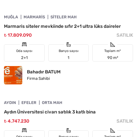
MUĞLA
YATIRIMA UYGUN
MARMARIS
SITELER MAH
Marmaris siteler mevkiinde sıfır 2+1 ultra lüks daireler
₺ 17.809.090
SATILIK
Oda sayısı
Banyo sayısı
Toplam m²
2+1
1
90 m²
Bahadır BATUM
Firma Sahibi
4890-1045
AYDIN
FIYATI DÜŞTÜ
EFELER
ORTA MAH
Aydın Üniversitesi civarı satılık 3 katlı bina
₺ 4.747.230
SATILIK
Oda sayısı
Banyo sayısı
Toplam m²