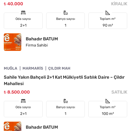
₺ 40.000
KIRALIK
Oda sayısı
Banyo sayısı
Toplam m²
2+1
1
90 m²
Bahadır BATUM
Firma Sahibi
4890-1052
MUĞLA
YATIRIMA UYGUN
MARMARIS
ÇILDIR MAH
Sahile Yakın Bahçeli 2+1 Kat Mülkiyetli Satılık Daire – Çildır
Mahallesi
₺ 8.500.000
SATILIK
Oda sayısı
Banyo sayısı
Toplam m²
2+1
1
100 m²
Bahadır BATUM