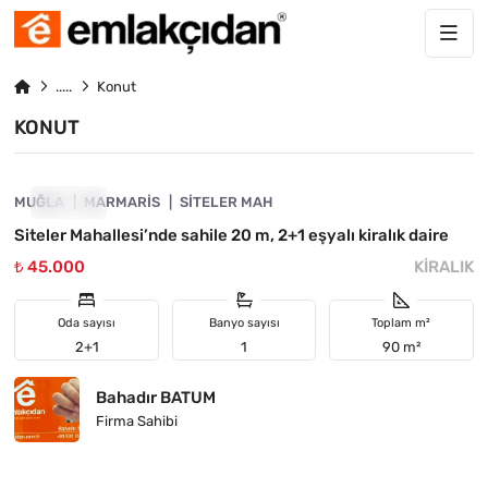
Konut
KONUT
4890-1063
MUĞLA
KIRALIK
MARMARIS
SITELER MAH
Siteler Mahallesi’nde sahile 20 m, 2+1 eşyalı kiralık daire
₺ 45.000
KIRALIK
Oda sayısı
Banyo sayısı
Toplam m²
2+1
1
90 m²
Bahadır BATUM
Firma Sahibi
4890-1013