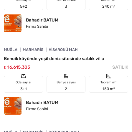
5+2
3
240 m²
Bahadır BATUM
Firma Sahibi
4890-1043
MUĞLA
ACIL
MARMARIS
HISARÖNÜ MAH
Bencik köyünde yeşil deniz sitesinde satılık villa
₺ 16.615.305
SATILIK
Oda sayısı
Banyo sayısı
Toplam m²
3+1
2
150 m²
Bahadır BATUM
Firma Sahibi
4890-1033