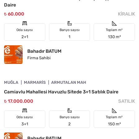
Daire
₺ 60.000
KIRALIK
Oda sayısı
Banyo sayısı
Toplam m²
2+1
1
130 m²
Bahadır BATUM
Firma Sahibi
4890-1060
MUĞLA
ÖNE ÇIKAN
MARMARIS
ARMUTALAN MAH
Camiavlu Mahallesi Havuzlu Sitede 3+1 Satılık Daire
₺ 17.000.000
SATILIK
Oda sayısı
Banyo sayısı
Toplam m²
3+1
2
150 m²
Bahadır BATUM