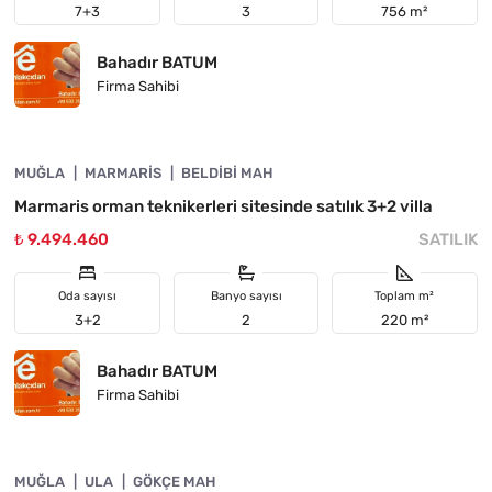
7+3
3
756 m²
Bahadır BATUM
Firma Sahibi
4890-1030
MUĞLA
ACIL
MARMARIS
BELDIBI MAH
Marmaris orman teknikerleri sitesinde satılık 3+2 villa
₺ 9.494.460
SATILIK
Oda sayısı
Banyo sayısı
Toplam m²
3+2
2
220 m²
Bahadır BATUM
Firma Sahibi
4890-1029
MUĞLA
ACIL
ULA
GÖKÇE MAH