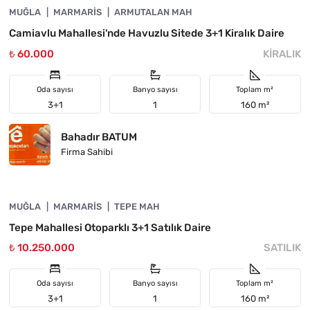
MUĞLA
ÖNE ÇIKAN
MARMARIS
ARMUTALAN MAH
Camiavlu Mahallesi'nde Havuzlu Sitede 3+1 Kiralık Daire
₺ 60.000
KIRALIK
Oda sayısı
Banyo sayısı
Toplam m²
3+1
1
160 m²
Bahadır BATUM
Firma Sahibi
4890-1062
MUĞLA
ÖNE ÇIKAN
MARMARIS
TEPE MAH
Tepe Mahallesi Otoparklı 3+1 Satılık Daire
₺ 10.250.000
SATILIK
Oda sayısı
Banyo sayısı
Toplam m²
3+1
1
160 m²