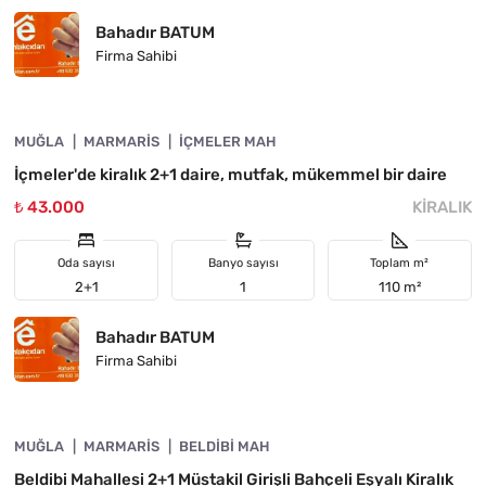
Bahadır BATUM
Firma Sahibi
4890-1020
MUĞLA
ACIL
MARMARIS
İÇMELER MAH
İçmeler'de kiralık 2+1 daire, mutfak, mükemmel bir daire
₺ 43.000
KIRALIK
Oda sayısı
Banyo sayısı
Toplam m²
2+1
1
110 m²
Bahadır BATUM
Firma Sahibi
4890-1006
MUĞLA
ÖNE ÇIKAN
MARMARIS
BELDIBI MAH
Beldibi Mahallesi 2+1 Müstakil Girişli Bahçeli Eşyalı Kiralık