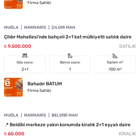
Firma Sahibi
4890-1051
MUĞLA
YATIRIMA UYGUN
MARMARIS
ÇILDIR MAH
Çildır Mahallesi'nde bahçeli 2+1 kat mülkiyetli satılık daire
₺ 9.500.000
SATILIK
Oda sayısı
Banyo sayısı
Toplam m²
2+1
1
100 m²
Bahadır BATUM
Firma Sahibi
4890-1050
MUĞLA
ÖNE ÇIKAN
MARMARIS
BELDIBI MAH
📍 Beldibi merkeze yakın konumda kiralık 2+1 eşyalı daire
₺ 60.000
KIRALIK