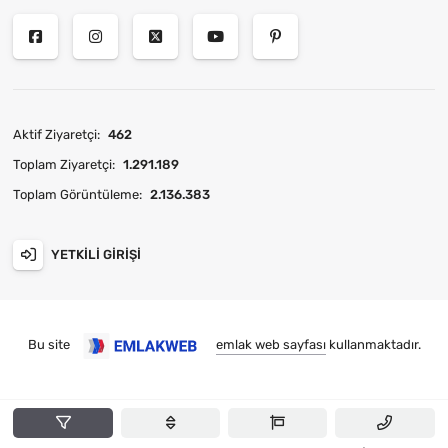
Aktif Ziyaretçi:
462
Toplam Ziyaretçi:
1.291.189
Toplam Görüntüleme:
2.136.383
YETKILI GIRIŞI
Bu site
emlak web sayfası
kullanmaktadır.